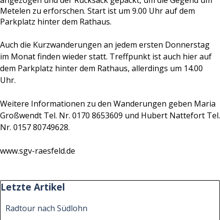
angezogen und der Rucksack gepackt, um die Gegend um
Metelen zu erforschen. Start ist um 9.00 Uhr auf dem
Parkplatz hinter dem Rathaus.
Auch die Kurzwanderungen an jedem ersten Donnerstag
im Monat finden wieder statt. Treffpunkt ist auch hier auf
dem Parkplatz hinter dem Rathaus, allerdings um 14.00
Uhr.
Weitere Informationen zu den Wanderungen geben Maria
Großwendt Tel. Nr. 0170 8653609 und Hubert Nattefort Tel.
Nr. 0157 80749628.
www.sgv-raesfeld.de
Block überspringen Letzte Artikel
Letzte Artikel
Radtour nach Südlohn