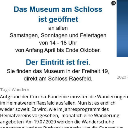
Direkt zum Seiteninhalt
Select Language
▼
Menü überspringen
Wanderungen starten wieder
Veröffentlicht von
Ruth Beering
in
Wandern
· Sonntag 12 Jul 2020 ·
1 Minuten
Tags:
Wandern
Aufgrund der Corona-Pandemie mussten die Wanderungen
im Heimatverein Raesfeld ausfallen. Nun ist es endlich
wieder soweit. Es wird, wie im Jahresprogramm des
Heimatvereins vorgesehen, monatlich eine Wanderung
angeboten. Am 19.07.2020 werden die Wanderschuhe