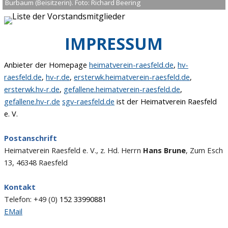
Burbaum (Beisitzerin). Foto: Richard Beering
IMPRESSUM
Anbieter der Homepage
heimatverein-raesfeld.de
,
hv-
raesfeld.de
,
hv-r.de
,
ersterwk.heimatverein-raesfeld.de
,
ersterwk.hv-r.de
,
gefallene.heimatverein-raesfeld.de
,
gefallene.hv-r.de
sgv-raesfeld.de
ist der Heimatverein Raesfeld
e. V.
Postanschrift
Heimatverein Raesfeld e. V.,
z. Hd. Herrn
Hans Brune
, Zum Esch
13
,
46348 Raesfeld
Kontakt
Telefon: +49 (0)
152 33990881
EMail