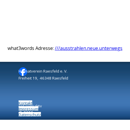
what3words Adresse:
///ausstrahlen.neue.unterwegs
Heimatverein Raesfeld e. V.
Freiheit 19, 46348 Raesfeld
Kontakt
seit 1949 aktiv
Impressum
©
2026
Datenschutz
Zurück zum Seiteninhalt