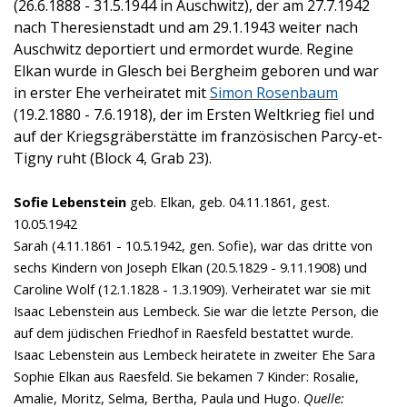
(26.6.1888 - 31.5.1944 in Auschwitz), der am 27.7.1942
nach Theresienstadt und am 29.1.1943 weiter nach
Auschwitz deportiert und ermordet wurde. Regine
Elkan wurde in Glesch bei Bergheim geboren und war
in erster Ehe verheiratet mit
Simon Rosenbaum
(19.2.1880 - 7.6.1918), der im Ersten Weltkrieg fiel und
auf der Kriegsgräberstätte im französischen Parcy-et-
Tigny ruht (Block 4, Grab 23).
Sofie Lebenstein
geb. Elkan,
geb. 04.11.1861, gest.
10.05.1942
Sarah (4.11.1861 - 10.5.1942, gen. Sofie), war das dritte von
sechs Kindern von Joseph Elkan (20.5.1829 - 9.11.1908) und
Caroline Wolf (12.1.1828 - 1.3.1909). Verheiratet war sie mit
Isaac Lebenstein aus Lembeck. Sie war die letzte Person, die
auf dem jüdischen Friedhof in Raesfeld bestattet wurde.
Isaac Lebenstein aus Lembeck heiratete in zweiter Ehe Sara
Sophie Elkan aus Raesfeld. Sie bekamen 7 Kinder: Rosalie,
Amalie, Moritz, Selma, Bertha, Paula und Hugo.
Quelle: