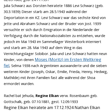
Julia Schwarz aus Dorsten heiratete 1886 Levi Schwarz (geb.
30.3.1859) Dieser starb am 28.5.1943 während der
Deportation in ein KZ. Levi Schwarz war das sechste Kind von
Jette und Abraham Schwarz und der Bruder von Jost. 1939
versuchte er sich durch Emigration in die Niederlande der
Verfolgung durch die Nationalsozialisten zu entziehen, wurde
jedoch im Mai 1943 im Sammellager Westerbork interniert
und starb am 28. Mai 1943 auf dem Weg in das
Vernichtungslager Sobibor.
Julia und Levi Schwarz hatten neun
Moses (Moritz) im Ersten Weltkrieg
Kinder, von denen
fiel
, Selma 1938 nach Argentinien auswanderte und die sieben
weiteren Kinder (Joseph, Oskar, Emilie, Frieda, Henny, Hedwig,
Mathilde) mit ihren Familien fast alle während der Shoa
ermordet wurden.
Rachel bat Jehuda,
Regine Elkan
verw. Rosenbaum geb.
Gottschalk,
geb. 07.10.1881, gest. 12.09.1933
Regine Elkan heiratete am 17.12.1924 Nathan Elkan