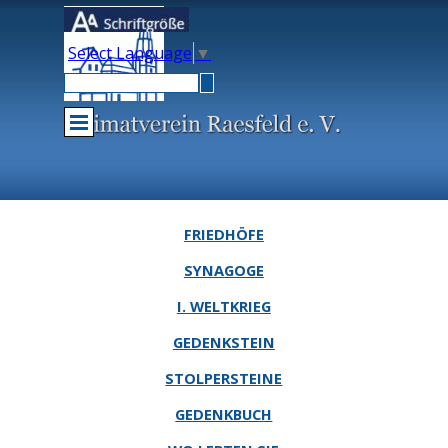
Direkt zum Seiteninhalt
Select Language
▼
Menü überspringen
FRIEDHÖFE
SYNAGOGE
I. WELTKRIEG
GEDENKSTEIN
STOLPERSTEINE
GEDENKBUCH