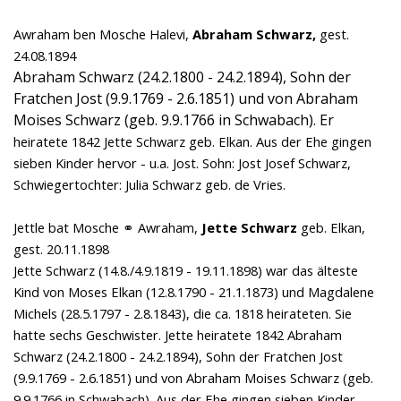
Awraham ben Mosche Halevi,
Abraham Schwarz,
gest.
24.08.1894
Abraham Schwarz (24.2.1800 - 24.2.1894), Sohn der
Fratchen Jost (9.9.1769 - 2.6.1851) und von Abraham
Moises Schwarz (geb. 9.9.1766 in Schwabach). Er
heiratete 1842 Jette Schwarz geb. Elkan.
Aus der Ehe gingen
sieben Kinder hervor - u.a. Jost.
Sohn: Jost Josef Schwarz,
Schwiegertochter: Julia Schwarz geb. de Vries.
Jettle bat Mosche ⚭ Awraham,
Jette Schwarz
geb. Elkan,
gest. 20.11.1898
Jette Schwarz (14.8./4.9.1819 - 19.11.1898) war das älteste
Kind von Moses Elkan (12.8.1790 - 21.1.1873) und Magdalene
Michels (28.5.1797 - 2.8.1843), die ca. 1818 heirateten. Sie
hatte sechs Geschwister. Jette heiratete 1842 Abraham
Schwarz (24.2.1800 - 24.2.1894), Sohn der Fratchen Jost
(9.9.1769 - 2.6.1851) und von Abraham Moises Schwarz (geb.
9.9.1766 in Schwabach). Aus der Ehe gingen sieben Kinder