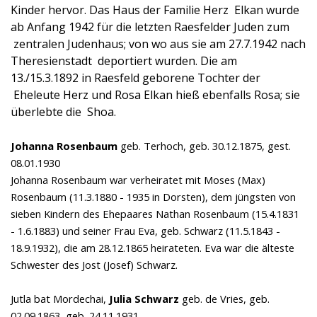
Kinder hervor. Das Haus der Familie Herz Elkan wurde
ab Anfang 1942 für die letzten Raesfelder Juden zum
zentralen Judenhaus; von wo aus sie am 27.7.1942 nach
Theresienstadt deportiert wurden. Die am
13./15.3.1892 in Raesfeld geborene Tochter der
Eheleute Herz und Rosa Elkan hieß ebenfalls Rosa; sie
überlebte die Shoa.
Johanna Rosenbaum
geb. Terhoch,
geb. 30.12.1875, gest.
08.01.1930
Johanna Rosenbaum war verheiratet mit Moses (Max)
Rosenbaum (11.3.1880 - 1935 in Dorsten), dem jüngsten von
sieben Kindern des Ehepaares Nathan Rosenbaum (15.4.1831
- 1.6.1883) und seiner Frau Eva, geb. Schwarz (11.5.1843 -
18.9.1932), die am 28.12.1865 heirateten. Eva war die älteste
Schwester des Jost (Josef) Schwarz.
Jutla bat Mordechai,
Julia Schwarz
geb. de Vries,
geb.
02.09.1863, geb. 24.11.1931