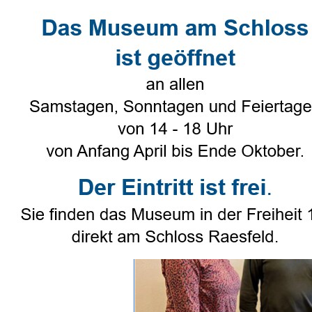
Direkt zum Seiteninhalt
Select Language
▼
Heimatverein
▼
Genealogie