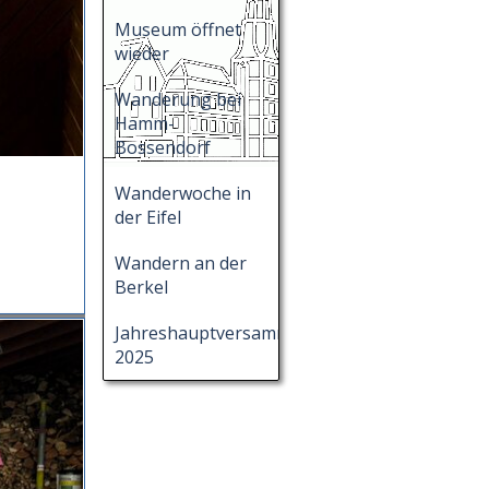
Museum öffnet
wieder
Wanderung bei
Hamm-
Bossendorf
Wanderwoche in
der Eifel
Wandern an der
Berkel
Jahreshauptversammlung
2025