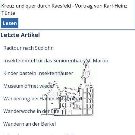
Kreuz und quer durch Raesfeld - Vortrag von Karl-Heinz
Tünte
Lesen
Block überspringen Letzte Artikel
Letzte Artikel
Radtour nach Südlohn
Insektenhotel für das Seniorenhaus St. Martin
Kinder basteln Insektenhäuser
Museum öffnet wieder
Wanderung bei Hamm-Bossendorf
Wanderwoche in der Eifel
Wandern an der Berkel