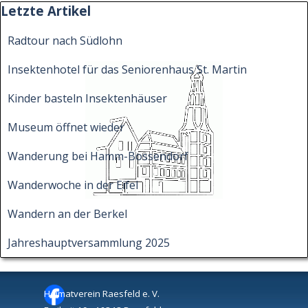
Block überspringen Letzte Artikel
Letzte Artikel
Radtour nach Südlohn
Insektenhotel für das Seniorenhaus St. Martin
Kinder basteln Insektenhäuser
Museum öffnet wieder
Wanderung bei Hamm-Bossendorf
Wanderwoche in der Eifel
Wandern an der Berkel
Jahreshauptversammlung 2025
Heimatverein Raesfeld e. V.