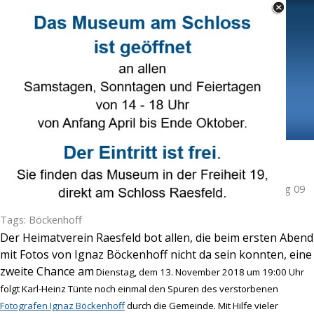
Direkt zum Seiteninhalt
Select Language
▼
Menü überspringen
Neues aus Alt-Raesfeld
Veröffentlicht von
Karl-Heinz Tünte
in
Heimatverein
· Freitag 09
Nov 2018 ·
2 Minuten
Tags:
Böckenhoff
Der Heimatverein Raesfeld bot allen, die beim ersten Abend
mit Fotos von Ignaz Böckenhoff nicht da sein konnten, eine
zweite Chance am
Dienstag, dem 13. November 2018 um 19:00 Uhr
folgt Karl-Heinz Tünte noch einmal den Spuren des verstorbenen
Fotografen Ignaz Böckenhoff
durch die Gemeinde. Mit Hilfe vieler