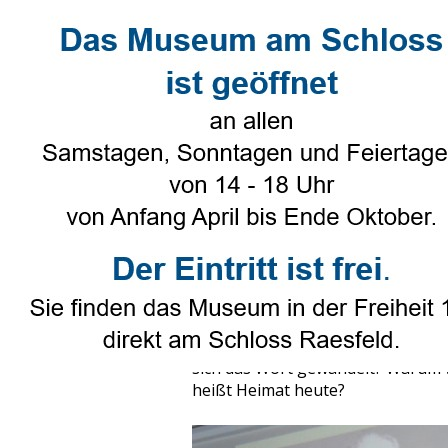
Direkt zum Seiteninhalt
Select Language
▼
Heimatverein
▼
Genealogie
Die neue Lust auf „Heimat“
Veröffentlicht von
R. Beering
in
Heima
Tags:
Heimat
Plötzlich ist wieder überall von „
Landmagazinen, auf Speisekarten
„Wir-schaffen-das“-Thema unserer
sich das Wort gewandelt? Warum 
heißt Heimat heute?