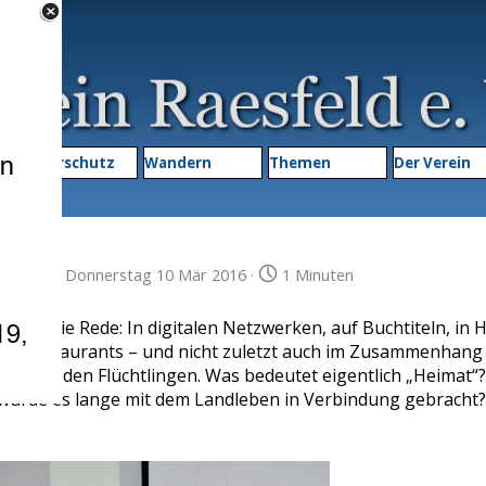
Menü überspringen
▼
Naturschutz
Wandern
Themen
▼
Der Verein
tverein
· Donnerstag 10 Mär 2016 ·
1 Minuten
Heimat“ die Rede: In digitalen Netzwerken, auf Buchtiteln, in
 in Restaurants – und nicht zuletzt auch im Zusammenhang
 Tage: den Flüchtlingen. Was bedeutet eigentlich „Heimat“?
wurde es lange mit dem Landleben in Verbindung gebracht