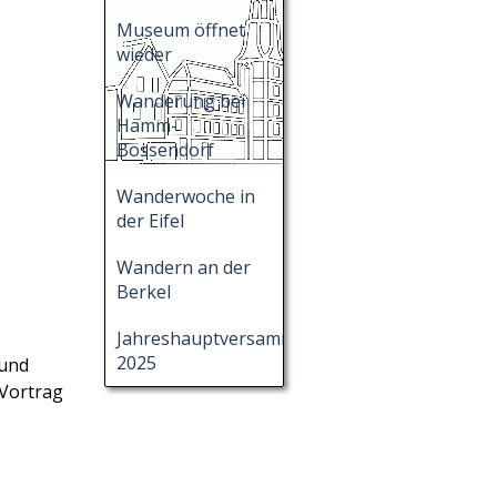
Museum öffnet
wieder
Wanderung bei
Hamm-
Bossendorf
Wanderwoche in
der Eifel
Wandern an der
Berkel
Jahreshauptversammlung
2025
 und
 Vortrag