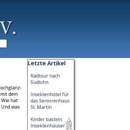
▼
Block überspringen Letzte Artikel
Letzte Artikel
Radtour nach
Südlohn
 Hochglanz-
 mit dem
Insektenhotel für
 Wie hat
das Seniorenhaus
? Und was
St. Martin
Kinder basteln
Insektenhäuser