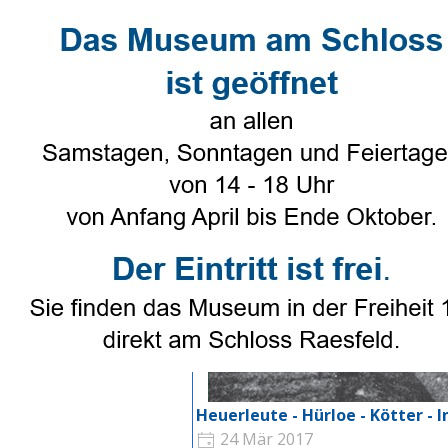
Direkt zum Seiteninhalt
Select Language
▼
Heimatverein
▼
Genealogie
Heuerleute - Hürloe - Kötter - 
24 Mär 2017