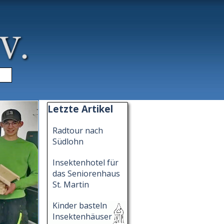
▼
Block überspringen Letzte Artikel
Letzte Artikel
Radtour nach
Südlohn
Insektenhotel für
das Seniorenhaus
St. Martin
Kinder basteln
Insektenhäuser