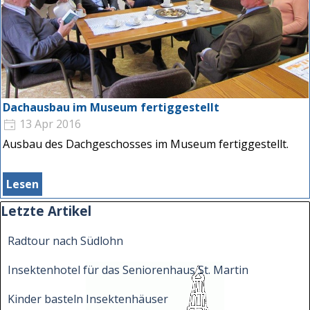
Dachausbau im Museum fertiggestellt
13 Apr 2016
Ausbau des Dachgeschosses im Museum fertiggestellt.
Lesen
Block überspringen Letzte Artikel
Letzte Artikel
Radtour nach Südlohn
Insektenhotel für das Seniorenhaus St. Martin
Kinder basteln Insektenhäuser