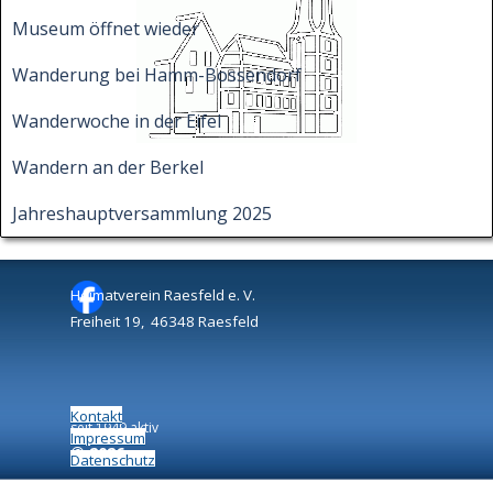
Museum öffnet wieder
Wanderung bei Hamm-Bossendorf
Wanderwoche in der Eifel
Wandern an der Berkel
Jahreshauptversammlung 2025
Heimatverein Raesfeld e. V.
Freiheit 19, 46348 Raesfeld
Kontakt
seit 1949 aktiv
Impressum
©
2026
Datenschutz
Zurück zum Seiteninhalt