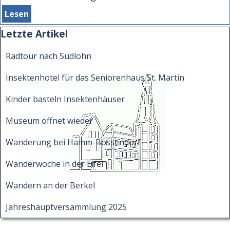
Lesen
Block überspringen Letzte Artikel
Letzte Artikel
Radtour nach Südlohn
Insektenhotel für das Seniorenhaus St. Martin
Kinder basteln Insektenhäuser
Museum öffnet wieder
Wanderung bei Hamm-Bossendorf
Wanderwoche in der Eifel
Wandern an der Berkel
Jahreshauptversammlung 2025