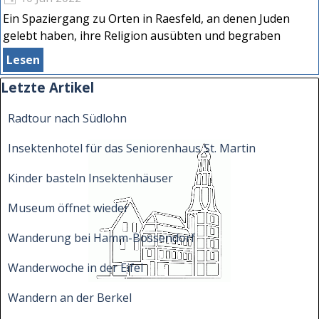
Ein Spaziergang zu Orten in Raesfeld, an denen Juden
gelebt haben, ihre Religion ausübten und begraben
wurden.
Lesen
Block überspringen Letzte Artikel
Letzte Artikel
Radtour nach Südlohn
Insektenhotel für das Seniorenhaus St. Martin
Kinder basteln Insektenhäuser
Museum öffnet wieder
Wanderung bei Hamm-Bossendorf
Wanderwoche in der Eifel
Wandern an der Berkel