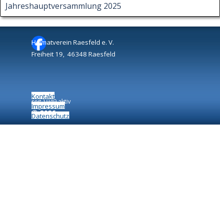
Jahreshauptversammlung 2025
Heimatverein Raesfeld e. V.
Freiheit 19, 46348 Raesfeld
Kontakt
seit 1949 aktiv
Impressum
©
2026
Datenschutz
Zurück zum Seiteninhalt