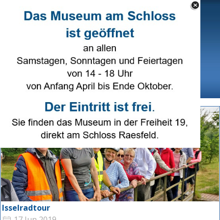
Direkt zum Seiteninhalt
Select Language
▼
Menü überspringen
Isselradtour
17 Jun 2019