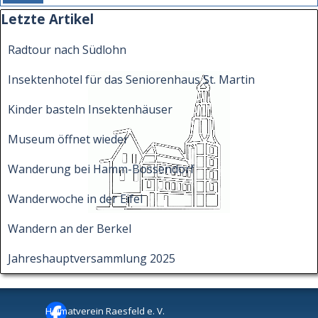
Block überspringen Letzte Artikel
Letzte Artikel
Radtour nach Südlohn
Insektenhotel für das Seniorenhaus St. Martin
Kinder basteln Insektenhäuser
Museum öffnet wieder
Wanderung bei Hamm-Bossendorf
Wanderwoche in der Eifel
Wandern an der Berkel
Jahreshauptversammlung 2025
Heimatverein Raesfeld e. V.