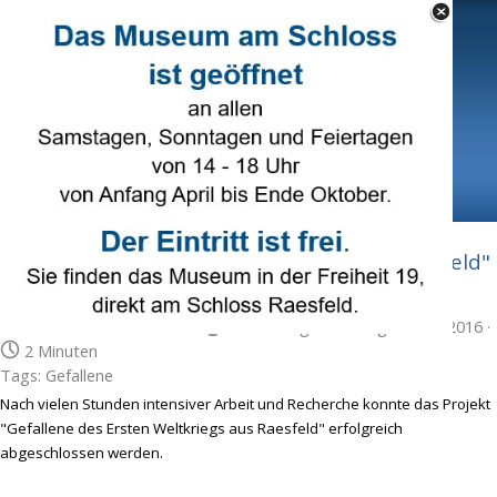
Direkt zum Seiteninhalt
Select Language
▼
Menü überspringen
Projekt "Gefallene des I. Weltkriegs aus Raesfeld"
abgeschlossen.
Veröffentlicht von
R. Beering
in
Genealogie
· Freitag 23 Dez 2016 ·
2 Minuten
Tags:
Gefallene
Nach vielen Stunden intensiver Arbeit und Recherche konnte das Projekt
"Gefallene des Ersten Weltkriegs aus Raesfeld" erfolgreich
abgeschlossen werden.