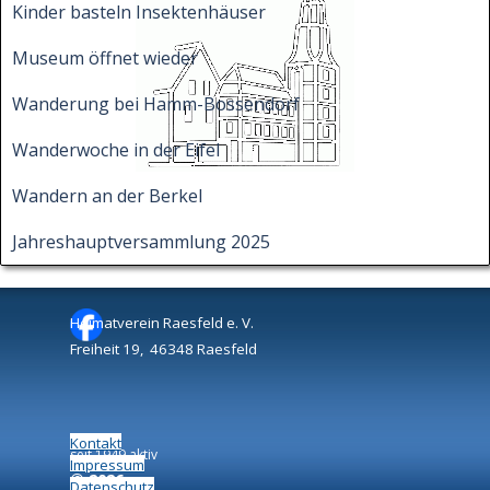
Kinder basteln Insektenhäuser
Museum öffnet wieder
Wanderung bei Hamm-Bossendorf
Wanderwoche in der Eifel
Wandern an der Berkel
Jahreshauptversammlung 2025
Heimatverein Raesfeld e. V.
Freiheit 19, 46348 Raesfeld
Kontakt
seit 1949 aktiv
Impressum
©
2026
Datenschutz