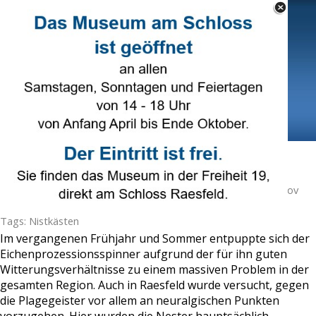
Direkt zum Seiteninhalt
Select Language
▼
Menü überspringen
Nistkästen gegen Eichenprozessionsspinner
Veröffentlicht von
Hans Brune
in
Naturschutz
· Montag 11 Nov
2019 ·
3 Minuten
Tags:
Nistkästen
Im vergangenen Frühjahr und Sommer entpuppte sich der
Eichenprozessionsspinner aufgrund der für ihn guten
Witterungsverhältnisse zu einem massiven Problem in der
gesamten Region. Auch in Raesfeld wurde versucht, gegen
die Plagegeister vor allem an neuralgischen Punkten