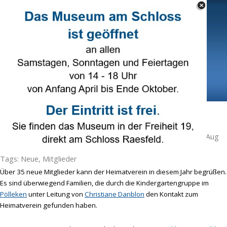
Direkt zum Seiteninhalt
Select Language
▼
Menü überspringen
35 neue Mitglieder in 2017
Veröffentlicht von
Hans Brune
in
Heimatverein
· Sonntag 27 Aug
2017 ·
1 Minuten
Tags:
Neue
,
Mitglieder
Über 35 neue Mitglieder kann der Heimatverein in diesem Jahr begrüßen.
Es sind überwiegend Familien, die durch die Kindergartengruppe im
Pölleken
unter Leitung von
Christiane Danblon
den Kontakt zum
Heimatverein gefunden haben.