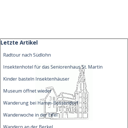
Block überspringen Letzte Artikel
Letzte Artikel
Radtour nach Südlohn
Insektenhotel für das Seniorenhaus St. Martin
Kinder basteln Insektenhäuser
Museum öffnet wieder
Wanderung bei Hamm-Bossendorf
Wanderwoche in der Eifel
Wandern an der Berkel