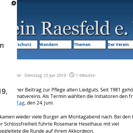
Menü überspringen
▼
Naturschutz
Wandern
Themen
▼
Der Verein
imatverein
· Dienstag 25 Jun 2019 ·
1 Minuten
 ein kleiner Beitrag zur Pflege alten Liedguts. Seit 1981 gehö
 Heimatvereins. Als Termin wählten die Initiatoren den fr
ohanni-Tag
, den 24. Juni.
 kamen wieder viele Bürger am Montagabend nach. Bei den 
r Schlossfreiheit führte Rosemarie Heselhaus mit viel
egleitete die Runde auf ihrem Akkordeon.