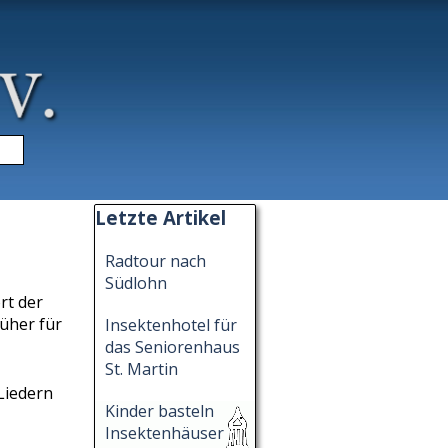
▼
Block überspringen Letzte Artikel
Letzte Artikel
Radtour nach
Südlohn
rt der
üher für
Insektenhotel für
das Seniorenhaus
St. Martin
Liedern
Kinder basteln
Insektenhäuser