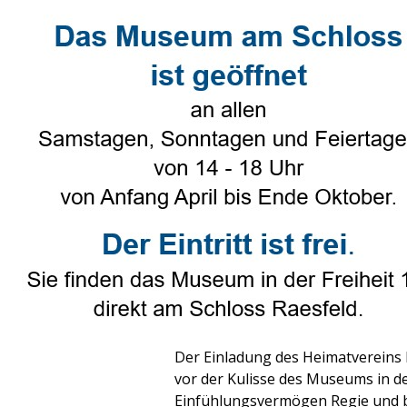
Direkt zum Seiteninhalt
Select Language
▼
Heimatverein
▼
Genealogie
Johannisingen
Veröffentlicht von
Ruth Beering
in
He
Tags:
Johannisingen
Der traditionelle Mitsingabend ist
Singabend zum Jahresprogramm des
die Nachbarschaft bedeutenden
J
Der Einladung des Heimatvereins
vor der Kulisse des Museums in de
Einfühlungsvermögen Regie und b