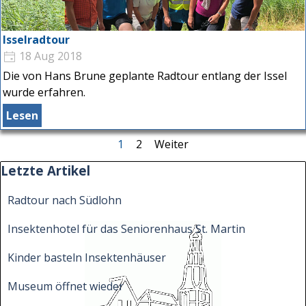
Isselradtour
18 Aug 2018
Die von Hans Brune geplante Radtour entlang der Issel
wurde erfahren.
Lesen
Aktuelle Seite:
1
Gehen Sie zu Seite:
2
Weiter
Block überspringen Letzte Artikel
Letzte Artikel
Radtour nach Südlohn
Insektenhotel für das Seniorenhaus St. Martin
Kinder basteln Insektenhäuser
Museum öffnet wieder