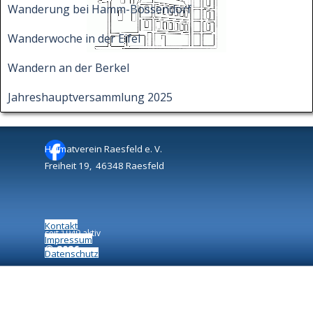
Wanderung bei Hamm-Bossendorf
Wanderwoche in der Eifel
Wandern an der Berkel
Jahreshauptversammlung 2025
Heimatverein Raesfeld e. V.
Freiheit 19, 46348 Raesfeld
Kontakt
seit 1949 aktiv
Impressum
©
2026
Datenschutz
Zurück zum Seiteninhalt