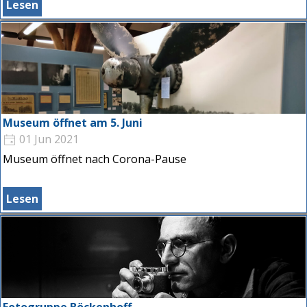
Lesen
und Naturschutz
Heimatverein Raesfeld belegt mit dem Bau von
Vogelnistkästen den 1. Platz
Museum öffnet am 5. Juni
01 Jun 2021
Museum öffnet nach Corona-Pause
Lesen
Fotogruppe Böckenhoff